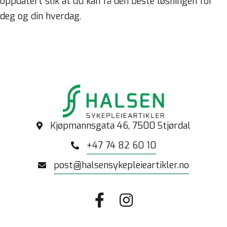
oppdatert slik at du kan få den beste løsningen for
deg og din hverdag.
Kjøpmannsgata 46, 7500 Stjørdal
+47 74 82 60 10
post@halsensykepleieartikler.no
Gå til vår Facebook
Gå til vår Instagram