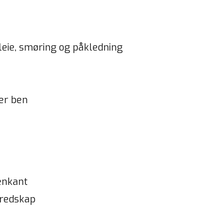
leie, smøring og påkledning
ler ben
enkant
 redskap