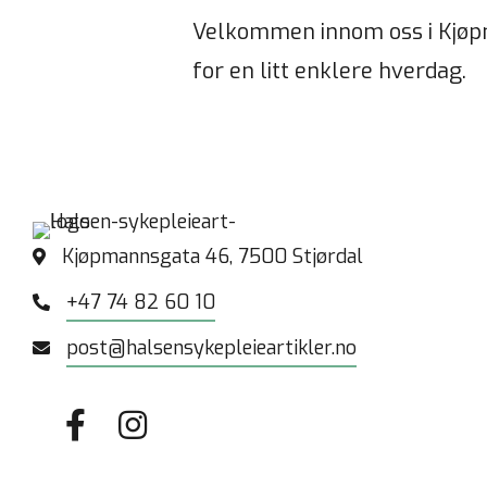
Velkommen innom oss i Kjøpma
for en litt enklere hverdag.
Kjøpmannsgata 46, 7500 Stjørdal
+47 74 82 60 10
post@halsensykepleieartikler.no
Gå til vår Facebook
Gå til vår Instagram